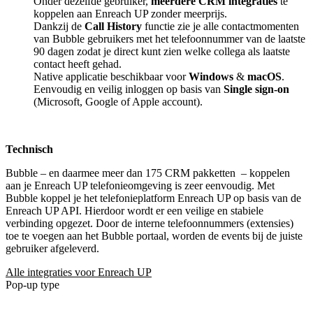
Onder dezelfde gebruiker,
meerdere CRM integraties
te
koppelen aan Enreach UP zonder meerprijs.
Dankzij de
Call History
functie zie je alle contactmomenten
van Bubble gebruikers met het telefoonnummer van de laatste
90 dagen zodat je direct kunt zien welke collega als laatste
contact heeft gehad.
Native applicatie beschikbaar voor
Windows
&
macOS
.
Eenvoudig en veilig inloggen op basis van
Single sign-on
(Microsoft, Google of Apple account).
Technisch
Bubble – en daarmee meer dan 175 CRM pakketten
– koppelen
aan je Enreach UP telefonieomgeving is zeer eenvoudig. Met
Bubble koppel je het telefonieplatform Enreach UP op basis van de
Enreach UP API. Hierdoor wordt er een veilige en stabiele
verbinding opgezet. Door de interne telefoonnummers (extensies)
toe te voegen aan het Bubble portaal, worden de events bij de juiste
gebruiker afgeleverd.
Alle integraties voor Enreach UP
Pop-up type