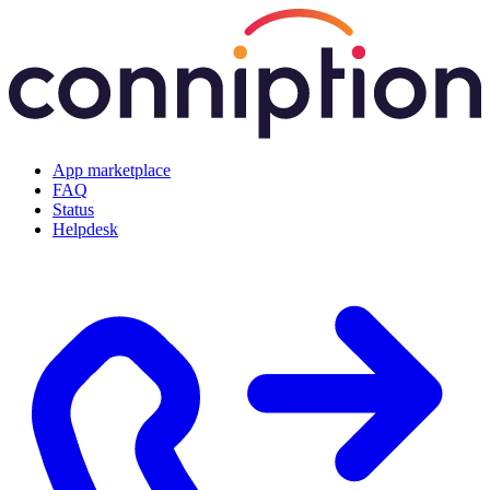
App marketplace
FAQ
Status
Helpdesk