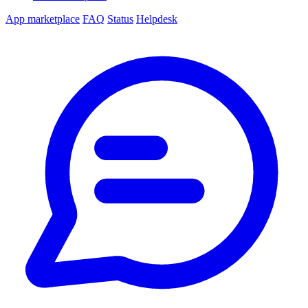
App marketplace
FAQ
Status
Helpdesk