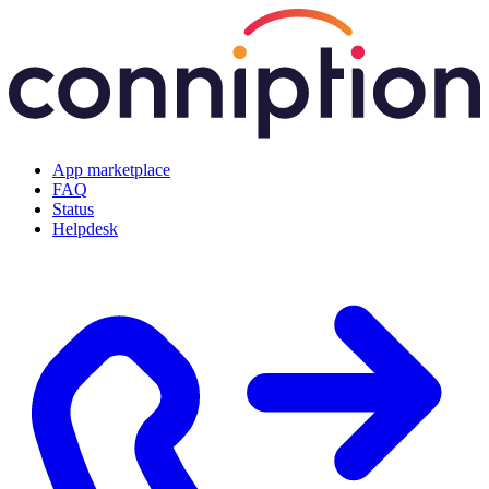
App marketplace
FAQ
Status
Helpdesk