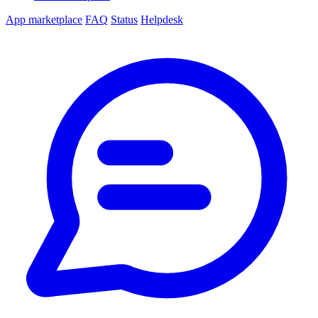
App marketplace
FAQ
Status
Helpdesk