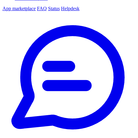
App marketplace
FAQ
Status
Helpdesk