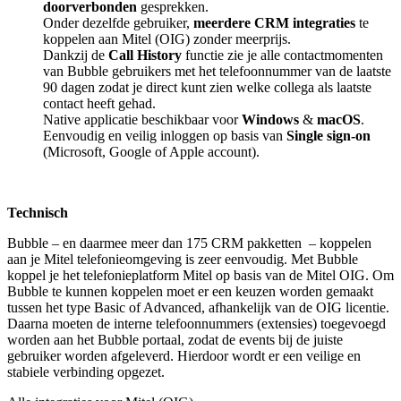
doorverbonden
gesprekken.
Onder dezelfde gebruiker,
meerdere CRM integraties
te
koppelen aan Mitel (OIG) zonder meerprijs.
Dankzij de
Call History
functie zie je alle contactmomenten
van Bubble gebruikers met het telefoonnummer van de laatste
90 dagen zodat je direct kunt zien welke collega als laatste
contact heeft gehad.
Native applicatie beschikbaar voor
Windows
&
macOS
.
Eenvoudig en veilig inloggen op basis van
Single sign-on
(Microsoft, Google of Apple account).
Technisch
Bubble – en daarmee meer dan 175 CRM pakketten
– koppelen
aan je Mitel telefonieomgeving is zeer eenvoudig. Met Bubble
koppel je het telefonieplatform Mitel op basis van de Mitel OIG. Om
Bubble te kunnen koppelen moet er een keuzen worden gemaakt
tussen het type Basic of Advanced, afhankelijk van de OIG licentie.
Daarna moeten de interne telefoonnummers (extensies) toegevoegd
worden aan het Bubble portaal, zodat de events bij de juiste
gebruiker worden afgeleverd. Hierdoor wordt er een veilige en
stabiele verbinding opgezet.