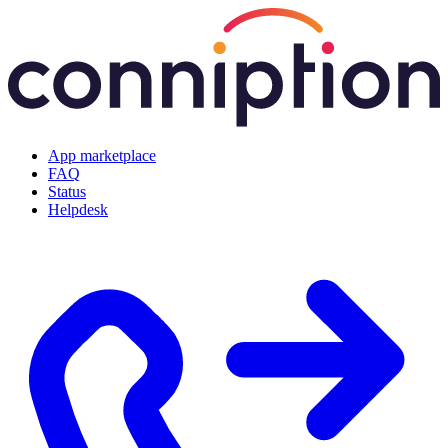
App marketplace
FAQ
Status
Helpdesk