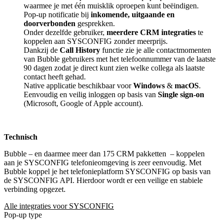
waarmee je met één muisklik oproepen kunt beëindigen.
Pop-up notificatie bij
inkomende, uitgaande en
doorverbonden
gesprekken.
Onder dezelfde gebruiker,
meerdere CRM integraties
te
koppelen aan SYSCONFIG zonder meerprijs.
Dankzij de
Call History
functie zie je alle contactmomenten
van Bubble gebruikers met het telefoonnummer van de laatste
90 dagen zodat je direct kunt zien welke collega als laatste
contact heeft gehad.
Native applicatie beschikbaar voor
Windows
&
macOS
.
Eenvoudig en veilig inloggen op basis van
Single sign-on
(Microsoft, Google of Apple account).
Technisch
Bubble – en daarmee meer dan 175 CRM pakketten
– koppelen
aan je SYSCONFIG telefonieomgeving is zeer eenvoudig. Met
Bubble koppel je het telefonieplatform SYSCONFIG op basis van
de SYSCONFIG API. Hierdoor wordt er een veilige en stabiele
verbinding opgezet.
Alle integraties voor SYSCONFIG
Pop-up type