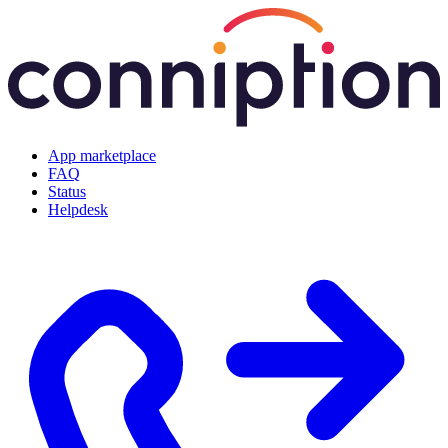
App marketplace
FAQ
Status
Helpdesk