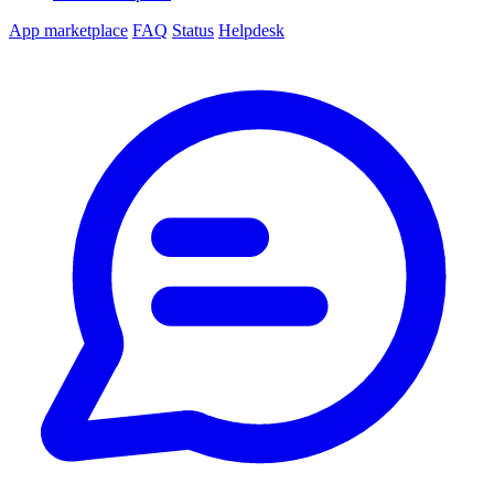
App marketplace
FAQ
Status
Helpdesk