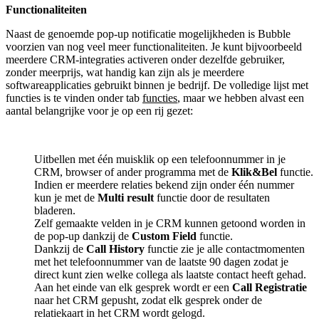
Functionaliteiten
Naast de genoemde pop-up notificatie mogelijkheden is Bubble
voorzien van nog veel meer functionaliteiten. Je kunt bijvoorbeeld
meerdere CRM-integraties activeren onder dezelfde gebruiker,
zonder meerprijs, wat handig kan zijn als je meerdere
softwareapplicaties gebruikt binnen je bedrijf. De volledige lijst met
functies is te vinden onder tab
functies
, maar we hebben alvast een
aantal belangrijke voor je op een rij gezet:
Uitbellen met één muisklik op een telefoonnummer in je
CRM, browser of ander programma met de
Klik&Bel
functie.
Indien er meerdere relaties bekend zijn onder één nummer
kun je met de
Multi result
functie door de resultaten
bladeren.
Zelf gemaakte velden in je CRM kunnen getoond worden in
de pop-up dankzij de
Custom Field
functie.
Dankzij de
Call History
functie zie je alle contactmomenten
met het telefoonnummer van de laatste 90 dagen zodat je
direct kunt zien welke collega als laatste contact heeft gehad.
Aan het einde van elk gesprek wordt er een
Call Registratie
naar het CRM gepusht, zodat elk gesprek onder de
relatiekaart in het CRM wordt gelogd.