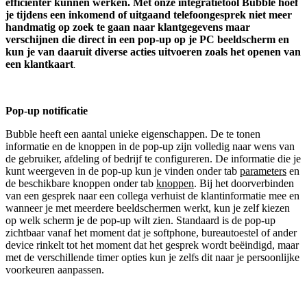
efficiënter kunnen werken. Met onze integratietool Bubble hoef
je tijdens een inkomend of uitgaand telefoongesprek niet meer
handmatig op zoek te gaan naar klantgegevens maar
verschijnen die direct in een pop-up op je PC beeldscherm en
kun je van daaruit diverse acties uitvoeren zoals het openen van
een klantkaart
.
Pop-up notificatie
Bubble heeft een aantal unieke eigenschappen. De te tonen
informatie en de knoppen in de pop-up zijn volledig naar wens van
de gebruiker, afdeling of bedrijf te configureren. De informatie die je
kunt weergeven in de pop-up kun je vinden onder tab
parameters
en
de beschikbare knoppen onder tab
knoppen
. Bij het doorverbinden
van een gesprek naar een collega verhuist de klantinformatie mee en
wanneer je met meerdere beeldschermen werkt, kun je zelf kiezen
op welk scherm je de pop-up wilt zien. Standaard is de pop-up
zichtbaar vanaf het moment dat je softphone, bureautoestel of ander
device rinkelt tot het moment dat het gesprek wordt beëindigd, maar
met de verschillende timer opties kun je zelfs dit naar je persoonlijke
voorkeuren aanpassen.