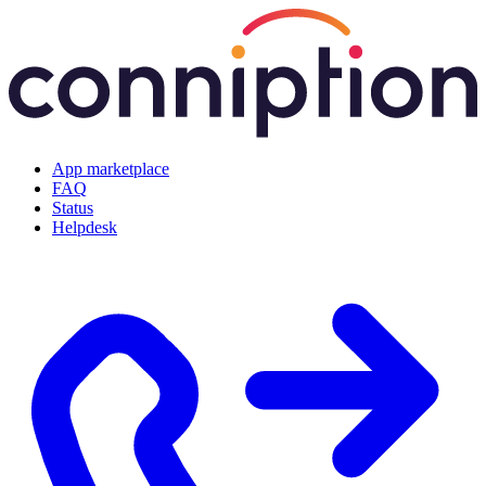
App marketplace
FAQ
Status
Helpdesk