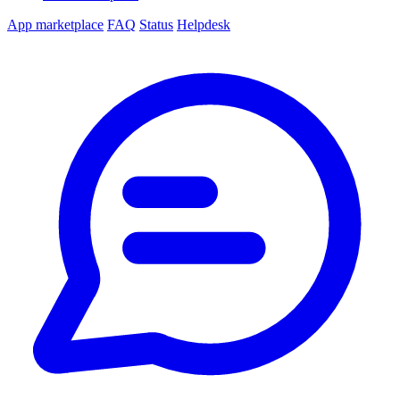
App marketplace
FAQ
Status
Helpdesk