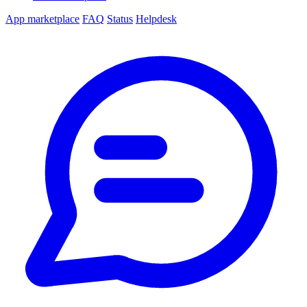
App marketplace
FAQ
Status
Helpdesk