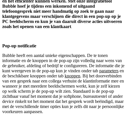
en het efficiënter kunnen werken. Met onze integratietool
Bubble hoef je tijdens een inkomend of uitgaand
telefoongesprek niet meer handmatig op zoek te gaan naar
klantgegevens maar verschijnen die direct in een pop-up op je
PC beeldscherm en kun je van daaruit diverse acties uitvoeren
zoals het openen van een klantkaart
.
Pop-up notificatie
Bubble heeft een aantal unieke eigenschappen. De te tonen
informatie en de knoppen in de pop-up zijn volledig naar wens van
de gebruiker, afdeling of bedrijf te configureren. De informatie die je
kunt weergeven in de pop-up kun je vinden onder tab
parameters
en
de beschikbare knoppen onder tab
knoppen
. Bij het doorverbinden
van een gesprek naar een collega verhuist de klantinformatie mee en
wanneer je met meerdere beeldschermen werkt, kun je zelf kiezen
op welk scherm je de pop-up wilt zien. Standaard is de pop-up
zichtbaar vanaf het moment dat je softphone, bureautoestel of ander
device rinkelt tot het moment dat het gesprek wordt beëindigd, maar
met de verschillende timer opties kun je zelfs dit naar je persoonlijke
voorkeuren aanpassen.