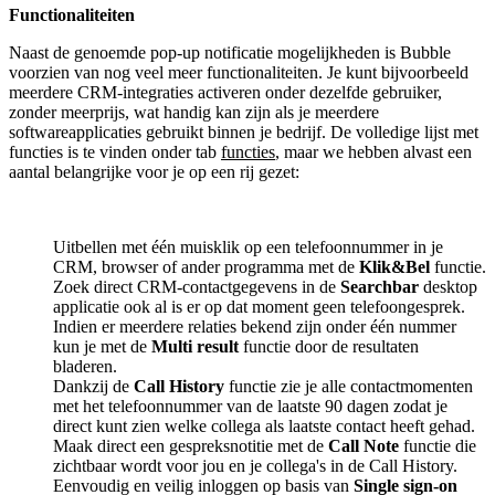
Functionaliteiten
Naast de genoemde pop-up notificatie mogelijkheden is Bubble
voorzien van nog veel meer functionaliteiten. Je kunt bijvoorbeeld
meerdere CRM-integraties activeren onder dezelfde gebruiker,
zonder meerprijs, wat handig kan zijn als je meerdere
softwareapplicaties gebruikt binnen je bedrijf. De volledige lijst met
functies is te vinden onder tab
functies
, maar we hebben alvast een
aantal belangrijke voor je op een rij gezet:
Uitbellen met één muisklik op een telefoonnummer in je
CRM, browser of ander programma met de
Klik&Bel
functie.
Zoek direct CRM-contactgegevens in de
Searchbar
desktop
applicatie ook al is er op dat moment geen telefoongesprek.
Indien er meerdere relaties bekend zijn onder één nummer
kun je met de
Multi result
functie door de resultaten
bladeren.
Dankzij de
Call History
functie zie je alle contactmomenten
met het telefoonnummer van de laatste 90 dagen zodat je
direct kunt zien welke collega als laatste contact heeft gehad.
Maak direct een gespreksnotitie met de
Call Note
functie die
zichtbaar wordt voor jou en je collega's in de Call History.
Eenvoudig en veilig inloggen op basis van
Single sign-on