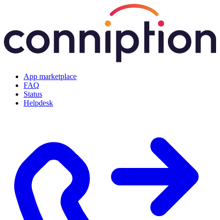
App marketplace
FAQ
Status
Helpdesk