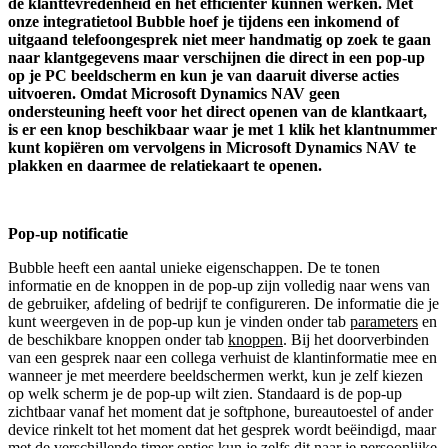
de klanttevredenheid en het efficiënter kunnen werken. Met
onze integratietool Bubble hoef je tijdens een inkomend of
uitgaand telefoongesprek niet meer handmatig op zoek te gaan
naar klantgegevens maar verschijnen die direct in een pop-up
op je PC beeldscherm en kun je van daaruit diverse acties
uitvoeren.
O
mdat Microsoft Dynamics NAV geen
ondersteuning heeft voor het direct openen van de klantkaart,
is er een knop beschikbaar waar je met 1 klik het klantnummer
kunt kopiëren om vervolgens in Microsoft Dynamics NAV te
plakken en daarmee de relatiekaart te openen.
Pop-up notificatie
Bubble heeft een aantal unieke eigenschappen. De te tonen
informatie en de knoppen in de pop-up zijn volledig naar wens van
de gebruiker, afdeling of bedrijf te configureren. De informatie die je
kunt weergeven in de pop-up kun je vinden onder tab
parameters
en
de beschikbare knoppen onder tab
knoppen
. Bij het doorverbinden
van een gesprek naar een collega verhuist de klantinformatie mee en
wanneer je met meerdere beeldschermen werkt, kun je zelf kiezen
op welk scherm je de pop-up wilt zien. Standaard is de pop-up
zichtbaar vanaf het moment dat je softphone, bureautoestel of ander
device rinkelt tot het moment dat het gesprek wordt beëindigd, maar
met de verschillende timer opties kun je zelfs dit naar je persoonlijke