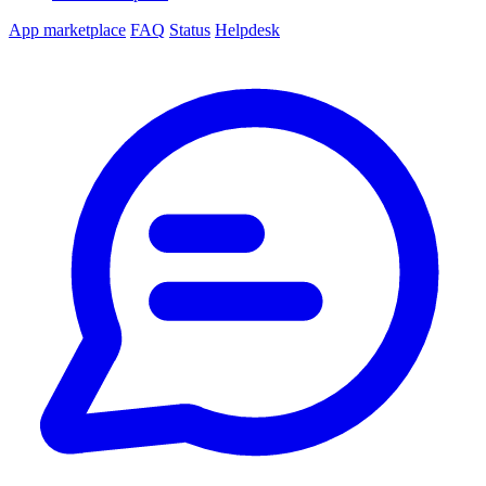
App marketplace
FAQ
Status
Helpdesk