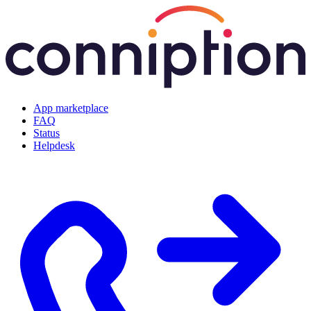
App marketplace
FAQ
Status
Helpdesk